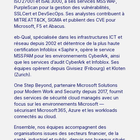
ISO 27001 et ISAE 3000, à ses services MSS WAF,
PurpleScan pour la gestion des vulnérabilités,
SSLCert et DevSecOps. Ses analystes contribuent à
MITRE ATT&CK, SIGMA et publient des CVE pour
Microsoft, F5 et Abacus.
eb‑Qual, spécialisée dans les infrastructures ICT et
réseau depuis 2002 et détentrice de la plus haute
certification Infoblox « Saphir », opère le service
MSS PAM pour les environnements CyberArk, ainsi
que les services d’audit CyberArk et Infoblox. Ses
équipes opèrent depuis Givisiez (Fribourg) et Kloten
(Zurich).
One Step Beyond, partenaire Microsoft Solutions
pour Modern Work and Security depuis 2017, fournit
des services de sécurité cloud managés avec un
focus sur les environnements Microsoft —
sécurisant Microsoft 365, Azure et les workloads
connectés au cloud.
Ensemble, nos équipes accompagnent des
organisations issues des secteurs financier, de la
santé, industriel et public, depuis nos bureaux situés