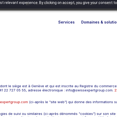
t relevant experience. By clicking on accept, you give your consent to
ACTUALITÉS
CYBERSEG 360° – 2026
POLITI
Services
Domaines & soluti
dont le siège est à Genève et qui est inscrite au Registre du commer
41 22 727 05 55, adresse électronique : info@swissexpertgroup.com.
2
sexpertgroup.com
(ci-après le "site web") qui donne des informations su
ogies de suivi ou similaires (ci-après dénommés "cookies") sur son site