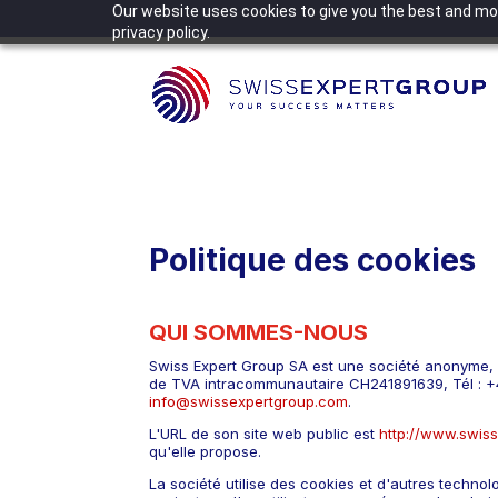
Our website uses cookies to give you the best and mos
privacy policy.
Politique des cookies
QUI SOMMES-NOUS
Swiss Expert Group SA est une société anonyme, 
de TVA intracommunautaire CH241891639, Tél : +
info@swissexpertgroup.com
.
L'URL de son site web public est
http://www.swis
qu'elle propose.
La société utilise des cookies et d'autres technol