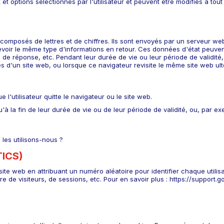
x et options sélectionnés par l'utilisateur et peuvent être modifiés à 
composés de lettres et de chiffres. Ils sont envoyés par un serveur web 
oir le même type d'informations en retour. Ces données d'état peuvent 
e de réponse, etc. Pendant leur durée de vie ou leur période de validit
s d'un site web, ou lorsque ce navigateur revisite le même site web ul
 l'utilisateur quitte le navigateur ou le site web.
à la fin de leur durée de vie ou de leur période de validité, ou, par exe
 les utilisons-nous ?
ICS)
 site web en attribuant un numéro aléatoire pour identifier chaque util
re de visiteurs, de sessions, etc. Pour en savoir plus : https://suppor