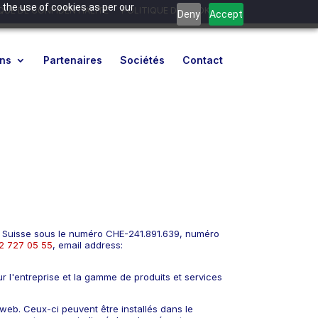
 the use of cookies as per our
QUE DE CONFIDENTIALITÉ
POLITIQUE DE COOKIES
Deny
Accept
ons
Partenaires
Sociétés
Contact
ce Suisse sous le numéro CHE-241.891.639, numéro
2 727 05 55
, email address:
r l'entreprise et la gamme de produits et services
 web. Ceux-ci peuvent être installés dans le