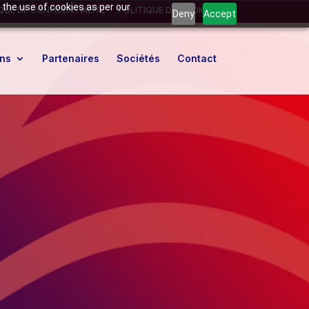
 the use of cookies as per our
QUE DE CONFIDENTIALITÉ
POLITIQUE DE COOKIES
Deny
Accept
ons
Partenaires
Sociétés
Contact