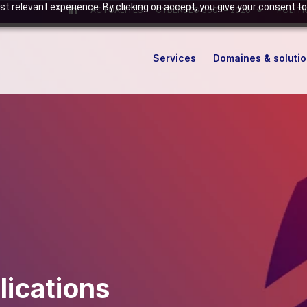
t relevant experience. By clicking on accept, you give your consent to
ACTUALITÉS
CYBERSEG 360° – 2026
POLITI
Services
Domaines & soluti
lications